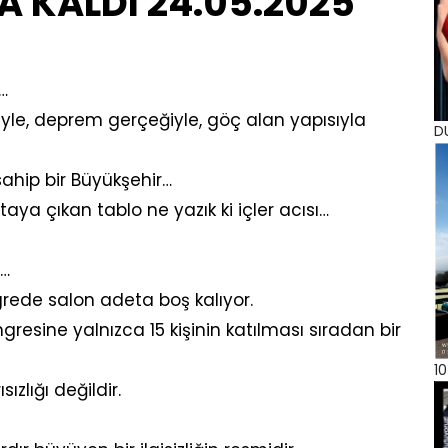
 KALDI 24.05.2025
i…
üyle, deprem gerçeğiyle, göç alan yapısıyla
D
sahip bir Büyükşehir…
a çıkan tablo ne yazık ki içler acısı…
r…
rede salon adeta boş kalıyor.
gresine yalnızca 15 kişinin katılması sıradan bir
10
zlığı değildir.