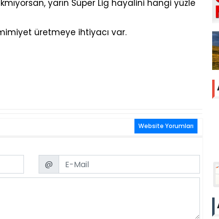
kmıyorsan, yarın Süper Lig hayalini hangi yüzle
mimiyet üretmeye ihtiyacı var.
Website Yorumları
Email
@