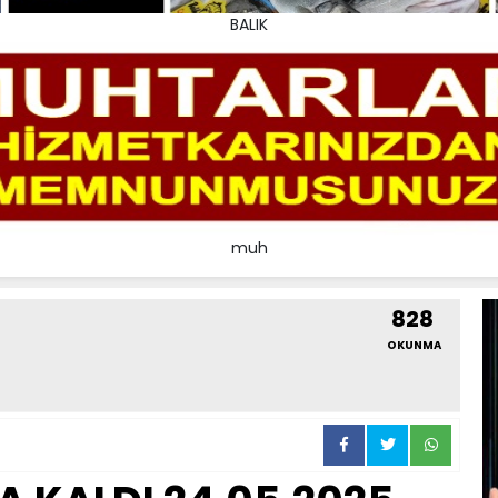
BALIK
muh
828
OKUNMA