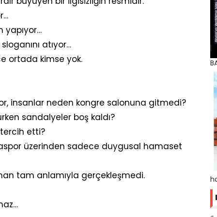
ır büyüyen bir ilgisizliğin resmidir.
r…
m yapıyor…
 sloganını atıyor…
e ortada kimse yok.
BA
or, insanlar neden kongre salonuna gitmedi?
rken sandalyeler boş kaldı?
ercih etti?
ryaspor üzerinden sadece duygusal hamaset
aman tam anlamıyla gerçekleşmedi.
ha
maz…