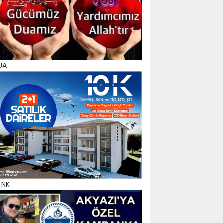
UA
 NK