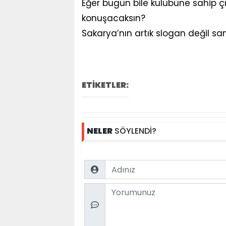
Eğer bugün bile kulübüne sahip çı
konuşacaksın?
Sakarya’nın artık slogan değil sa
ETİKETLER:
NELER
SÖYLENDİ?
Name
Comment