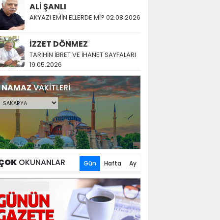
ALİ ŞANLI
AKYAZI EMİN ELLERDE Mİ? 02.08.2026
İZZET DÖNMEZ
TARİHİN İBRET VE İHANET SAYFALARI
19.05.2026
NAMAZ
VAKİTLERİ
ÇOK
OKUNANLAR
Gün
Hafta
Ay