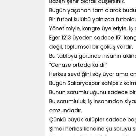
Bazen şehir olarak düşersiniz.
Bugün yaşanan tam olarak budu
Bir futbol kulübü yalnızca futbol
Yönetimiyle, kongre üyeleriyle, iş 
Eğer 1213 üyeden sadece 15’i kon
değil, toplumsal bir çöküş vardır.
Bu tabloyu görünce insanın aklına
“Cenaze ortada kaldı.”
Herkes sevdiğini söylüyor ama o
Bugün Sakaryaspor sahipsiz kalmış
Bunun sorumluluğunu sadece birka
Bu sorumluluk; iş insanından siy
omzundadır.
Çünkü büyük kulüpler sadece başarı
Şimdi herkes kendine şu soruyu s