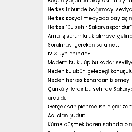
Bugün yaşanan olay aslında yıllard
Herkes tribünde bağırmayı seviyo
Herkes sosyal medyada paylaşı
Herkes “Bu şehir Sakaryaspor’dur”
Ama iş sorumluluk almaya gelinc
Sorulması gereken soru nettir:
1213 üye nerede?
Madem bu kulüp bu kadar seviliy
Neden kulübün geleceği konuşulu
Neden herkes kenardan izlemeyi t
Çünkü yıllardır bu şehirde Saka
üretildi.
Gerçek sahiplenme ise hiçbir z
Acı olan şudur:
Küme düşmek bazen sahada ol