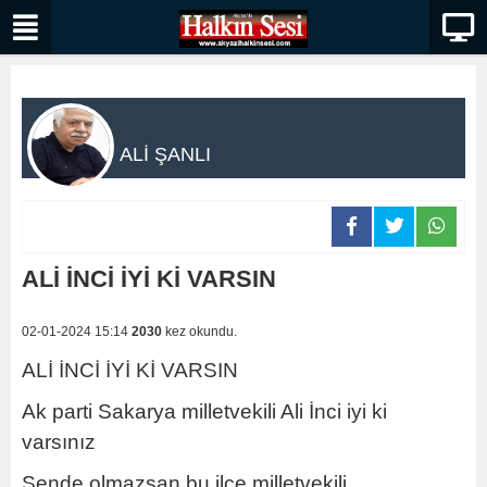
ALİ ŞANLI
ALİ İNCİ İYİ Kİ VARSIN
02-01-2024 15:14
2030
kez okundu.
ALİ İNCİ İYİ Kİ VARSIN
Ak parti Sakarya milletvekili Ali İnci iyi ki
varsınız
Sende olmazsan bu ilçe milletvekili