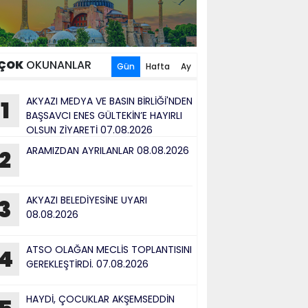
ÇOK
OKUNANLAR
Gün
Hafta
Ay
AKYAZI MEDYA VE BASIN BİRLİĞİ'NDEN
1
BAŞSAVCI ENES GÜLTEKİN’E HAYIRLI
OLSUN ZİYARETİ 07.08.2026
ARAMIZDAN AYRILANLAR 08.08.2026
2
AKYAZI BELEDİYESİNE UYARI
3
08.08.2026
ATSO OLAĞAN MECLİS TOPLANTISINI
4
GEREKLEŞTİRDİ. 07.08.2026
HAYDİ, ÇOCUKLAR AKŞEMSEDDİN