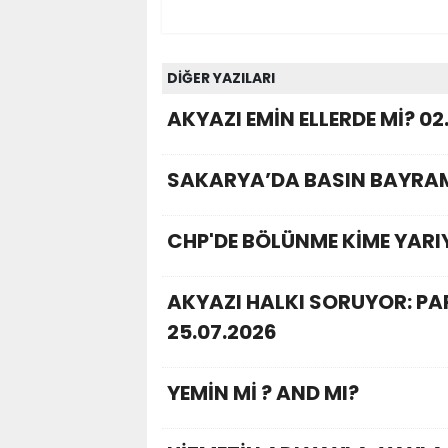
DİĞER YAZILARI
AKYAZI EMİN ELLERDE Mİ? 02
SAKARYA’DA BASIN BAYRAM
CHP'DE BÖLÜNME KİME YARI
AKYAZI HALKI SORUYOR: P
25.07.2026
YEMİN Mİ ? AND MI?