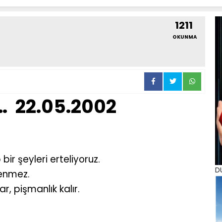
1211
OKUNMA
 22.05.2002
r şeyleri erteliyoruz.
D
lenmez.
, pişmanlık kalır.