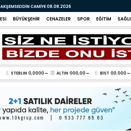
 AKŞEMSEDDİN CAMİYE 08.08.2026
ATSO OLAĞA
ESİ
BÜYÜKŞEHİR
CENAZELER
SPOR
EĞİTİM
SAĞLI
STERLIN
0,0000
ALTIN
000,00
BİST
00.000