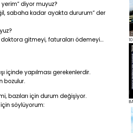
 yerim” diyor muyuz?
ğil, sabaha kadar ayakta dururum” der
uyuz?
oktora gitmeyi, faturaları ödemeyi...
10
şı içinde yapılması gerekenlerdir.
n bozulur.
mi, bazıları için durum değişiyor.
BA
 için söylüyorum: