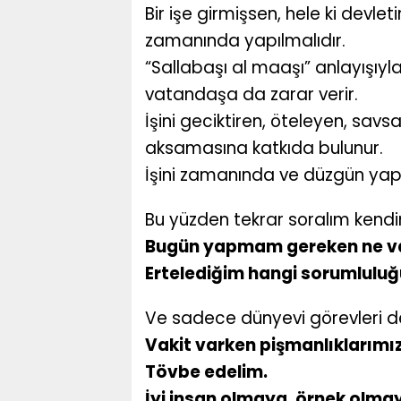
Bir işe girmişsen, hele ki devlet
zamanında yapılmalıdır.
“Sallabaşı al maaşı” anlayışıyl
vatandaşa da zarar verir.
İşini geciktiren, öteleyen, savs
aksamasına katkıda bulunur.
İşini zamanında ve düzgün yapa
Bu yüzden tekrar soralım kendi
Bugün yapmam gereken ne v
Ertelediğim hangi sorumluluğ
Ve sadece dünyevi görevleri d
Vakit varken pişmanlıklarımı
Tövbe edelim.
İyi insan olmaya, örnek olma