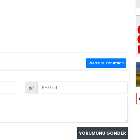
Website Yorumları
Email
@