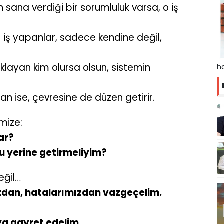
in sana verdiği bir sorumluluk varsa, o iş
a iş yapanlar, sadece kendine değil,
aklayan kim olursa olsun, sistemin
ha
n ise, çevresine de düzen getirir.
mize:
ar?
u yerine getirmeliyim?
eğil…
zdan, hatalarımızdan vazgeçelim.
ya gayret edelim.