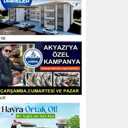
 NK
LIK