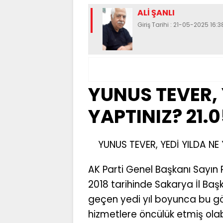
ALİ ŞANLI
Giriş Tarihi : 21-05-2025 16:3
YUNUS TEVER, 
YAPTINIZ? 21.
YUNUS TEVER, YEDİ YILDA NE 
AK Parti Genel Başkanı Sayın
2018 tarihinde Sakarya İl Ba
geçen yedi yıl boyunca bu gö
hizmetlere öncülük etmiş olabi