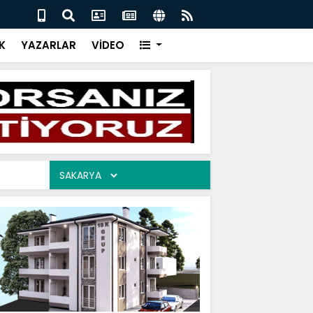
İR CEVAP 06.08.2026
ARAM
K
YAZARLAR
VİDEO