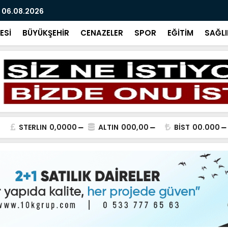
 06.08.2026
BİR SORU B
ESİ
BÜYÜKŞEHİR
CENAZELER
SPOR
EĞİTİM
SAĞLI
STERLIN
0,0000
ALTIN
000,00
BİST
00.000