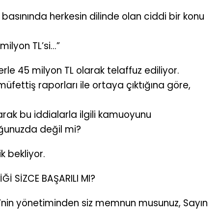
 basınında herkesin dilinde olan ciddi bir konu
ilyon TL’si...”
e 45 milyon TL olarak telaffuz ediliyor.
müfettiş raporları ile ortaya çıktığına göre,
arak bu iddialarla ilgili kamuoyunu
uğunuzda değil mi?
 bekliyor.
Ğİ SİZCE BAŞARILI MI?
si’nin yönetiminden siz memnun musunuz, Sayın