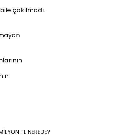
i bile çakılmadı.
kmayan
larının
nın
MİLYON TL NEREDE?