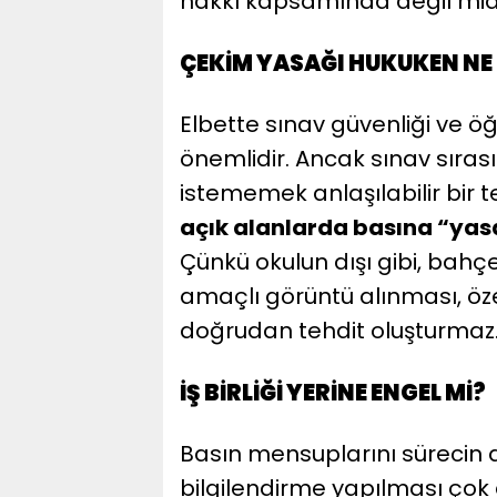
hakkı kapsamında değil mid
ÇEKİM YASAĞI HUKUKEN NE
Elbette sınav güvenliği ve ö
önemlidir. Ancak sınav sırası
istememek anlaşılabilir bir t
açık alanlarda basına “yas
Çünkü okulun dışı gibi, bah
amaçlı görüntü alınması, öze
doğrudan tehdit oluşturmaz
İŞ BİRLİĞİ YERİNE ENGEL Mİ?
Basın mensuplarını sürecin d
bilgilendirme yapılması çok 