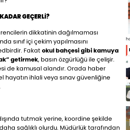
ir?
 KADAR GEÇERLİ?
ğrencilerin dikkatinin dağılmaması
ha
nda sınıf içi çekim yapılmasını
edbirdir. Fakat
okul bahçesi gibi kamuya
ak” getirmek
, basın özgürlüğü ile çelişir.
çesi de kamusal alandır. Orada haber
l hayatın ihlali veya sınav güvenliğine
.
ışında tutmak yerine, koordine şekilde
daha sağlıklı olurdu. Müdürlük tarafından