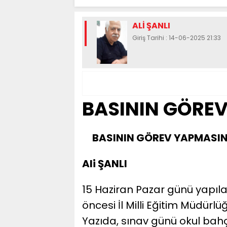
ALİ ŞANLI
Giriş Tarihi : 14-06-2025 21:33
BASININ GÖREV
BASININ GÖREV YAPMASINI
Ali ŞANLI
15 Haziran Pazar günü yapıla
öncesi İl Milli Eğitim Müdürl
Yazıda, sınav günü okul bahç