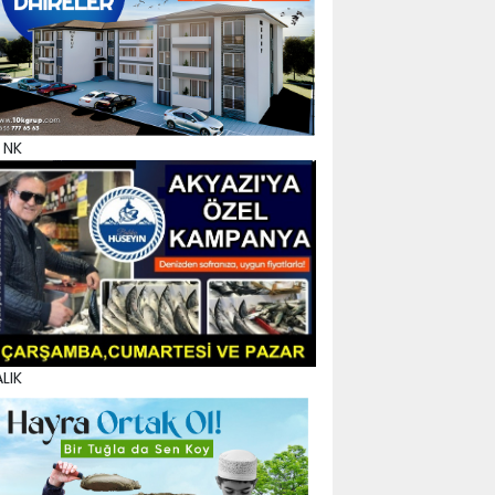
 NK
LIK