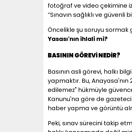
fotoğraf ve video çekimine iz
“Sınavın sağlıklı ve güvenli b
Öncelikle şu soruyu sormak g
Yasası'nın ihlali mi?
BASININ GÖREVİ NEDİR?
Basının asli görevi, halkı b
yapmaktır. Bu, Anayasa'nın 
edilemez" hükmüyle güvence a
Kanunu'na göre de gazetecil
haber yapma ve görüntü alm
Peki, sınav sürecini takip et