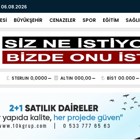
 06.08.2026
BİR SORU B
ESİ
BÜYÜKŞEHİR
CENAZELER
SPOR
EĞİTİM
SAĞLI
STERLIN
0,0000
ALTIN
000,00
BİST
00.000