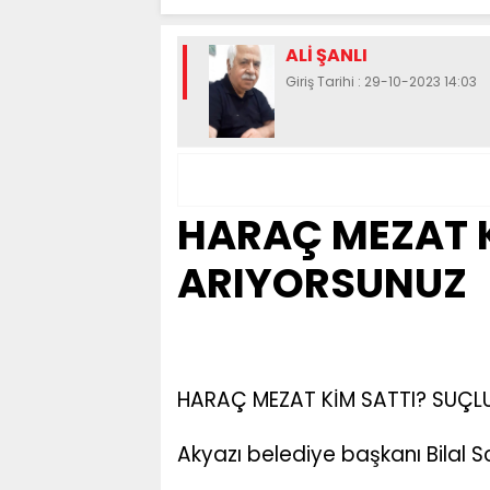
ALİ ŞANLI
Giriş Tarihi : 29-10-2023 14:03
HARAÇ MEZAT K
ARIYORSUNUZ
HARAÇ MEZAT KİM SATTI? SUÇL
Akyazı belediye başkanı Bilal 