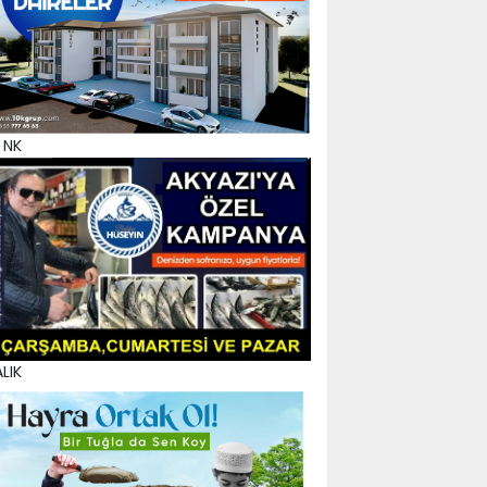
 NK
LIK