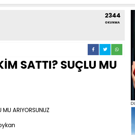
2344
OKUNMA
İM SATTI? SUÇLU MU
D
U MU ARIYORSUNUZ
Soykan