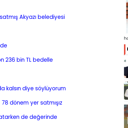
atmış Akyazı belediyesi
ha
nde
n 236 bin TL bedelle
a kalsın diye söylüyorum
e 78 dönem yer satmışız
 satarken de değerinde