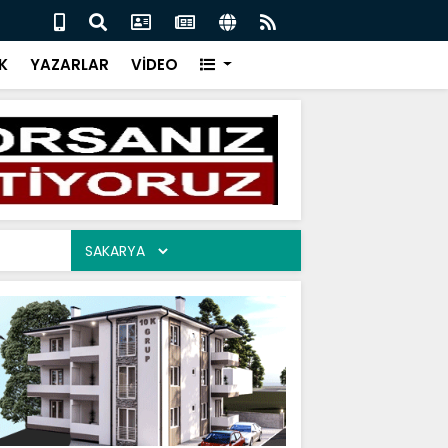
İR CEVAP 06.08.2026
ARAM
K
YAZARLAR
VİDEO