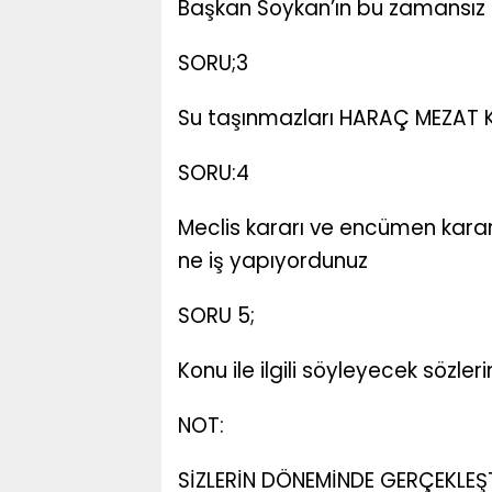
Başkan Soykan’ın bu zamansız ç
SORU;3
Su taşınmazları HARAÇ MEZAT 
SORU:4
Meclis kararı ve encümen kararı
ne iş yapıyordunuz
SORU 5;
Konu ile ilgili söyleyecek sözleri
NOT:
SİZLERİN DÖNEMİNDE GERÇEKLEŞ