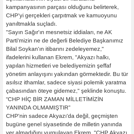
kampanyasının parçası olduğunu belirterek,
CHP'yi gerçekleri çarpıtmak ve kamuoyunu
yanıltmakla suçladı.
"Sayın Sağır'ın mesnetsiz iddiaları, ne AK
Parti'mizin ne de değerli Belediye Başkanımız
Bilal Soykan'ın itibarını zedeleyemez,"
ifadelerini kullanan Ekrem, "Akyazı halkı,
yapılan hizmetleri ve belediyemizin şeffaf
yönetim anlayışını yakından görmektedir. Bu tür
asılsız ithamlar, sadece siyasi polemik yaratma
çabasından öteye gidemez," şeklinde konuştu.
“CHP HİÇ BİR ZAMAN MİLLETİMİZİN
YANINDA OLMAMIŞTIR”
CHP'nin sadece Akyazı'da değil, geçmişten
bugüne genel siyasetinde de milletin yanında
yer almadığını vurgulayan Ekrem, "CHP Akyazı