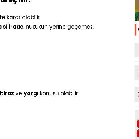
süreç mi?
 karar alabilir.
asi irade
, hukukun yerine geçemez.
itiraz
ve
yargı
konusu olabilir.