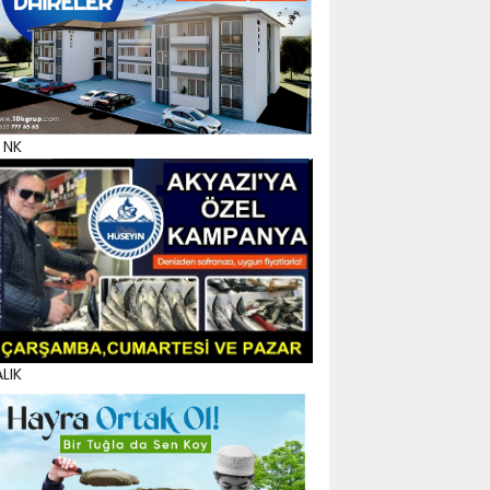
 NK
LIK