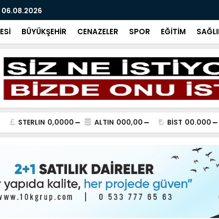
 06.08.2026
BİR SORU B
ESİ
BÜYÜKŞEHİR
CENAZELER
SPOR
EĞİTİM
SAĞLI
STERLIN
0,0000
ALTIN
000,00
BİST
00.000