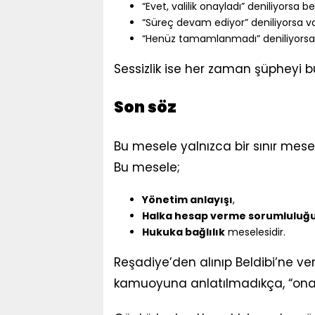
“Evet, valilik onayladı” deniliyorsa b
“Süreç devam ediyor” deniliyorsa vat
“Henüz tamamlanmadı” deniliyorsa 
Sessizlik ise her zaman şüpheyi b
Son söz
Bu mesele yalnızca bir sınır mesel
Bu mesele;
Yönetim anlayışı
,
Halka hesap verme sorumluluğ
Hukuka bağlılık
meselesidir.
Reşadiye’den alınıp Beldibi’ne ver
kamuoyuna anlatılmadıkça, “ona