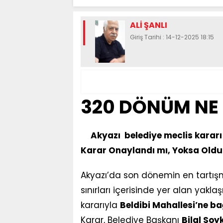
ALİ ŞANLI
Giriş Tarihi : 14-12-2025 18:15
320 DÖNÜM NE 
Akyazı belediye meclis kararı i
Karar Onaylandı mı, Yoksa Oldu-
Akyazı’da son dönemin en tartışm
sınırları içerisinde yer alan yaklaş
kararıyla
Beldibi Mahallesi’ne b
Karar, Belediye Başkanı
Bilal Soy