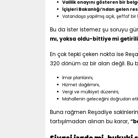
Valilik onayını gösteren bir bel
İçişleri Bakanlığı’ndan gelen res
Vatandaşa yapılmış açık, şeffaf bir 
Bu da ister istemez şu soruyu gü
mı, yoksa oldu-bittiye mi getiril
En çok tepki çeken nokta ise Reş
320 dönüm az bir alan değil. Bu bü
İmar planlarını,
Hizmet dağılımını,
Vergi ve mülkiyet düzenini,
Mahallenin geleceğini doğrudan etki
Buna rağmen Reşadiye sakinler
tartışılmadan alınan bu karar,
“b