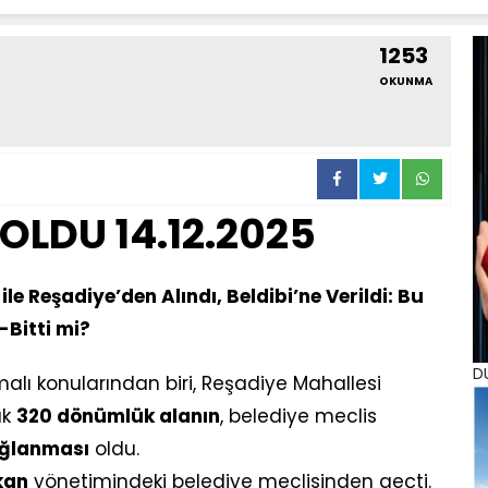
1253
OKUNMA
OLDU 14.12.2025
le Reşadiye’den Alındı, Beldibi’ne Verildi: Bu
Bitti mi?
D
alı konularından biri, Reşadiye Mahallesi
ık
320 dönümlük alanın
, belediye meclis
ağlanması
oldu.
kan
yönetimindeki belediye meclisinden geçti.