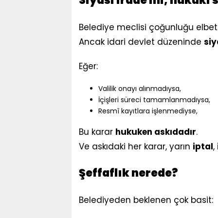
Siyasi irade mi, hukuki 
Belediye meclisi çoğunluğu elbette
Ancak idari devlet düzeninde
siy
Eğer:
Valilik onayı alınmadıysa,
İçişleri süreci tamamlanmadıysa,
Resmî kayıtlara işlenmediyse,
Bu karar
hukuken askıdadır
.
Ve askıdaki her karar, yarın
iptal
,
Şeffaflık nerede?
Belediyeden beklenen çok basit: