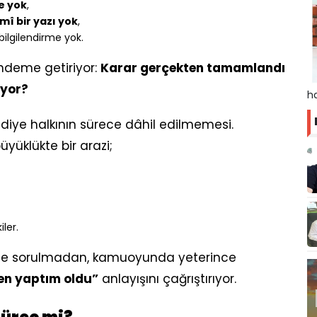
ge yok
,
mî bir yazı yok
,
bilgilendirme yok.
ndeme getiriyor:
Karar gerçekten tamamlandı
iyor?
ha
adiye halkının sürece dâhil edilmemesi.
yüklükte bir arazi;
ler.
ine sorulmadan, kamuoyunda yeterince
en yaptım oldu”
anlayışını çağrıştırıyor.