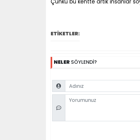
Çünkü bu kentte artık insanlar söy
ETİKETLER:
NELER
SÖYLENDİ?
Name
Comment