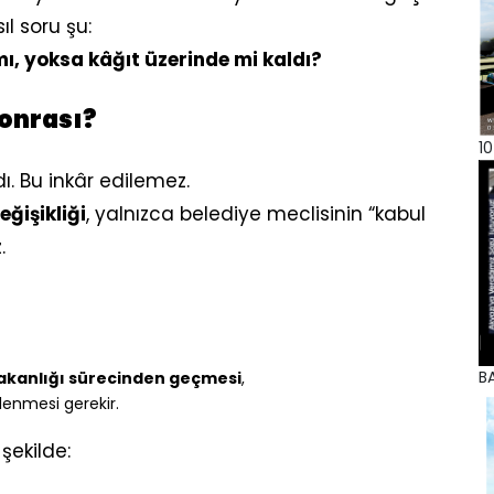
l soru şu:
, yoksa kâğıt üzerinde mi kaldı?
sonrası?
10
dı. Bu inkâr edilemez.
eğişikliği
, yalnızca belediye meclisinin “kabul
.
BA
 Bakanlığı sürecinden geçmesi
,
şlenmesi gerekir.
şekilde: