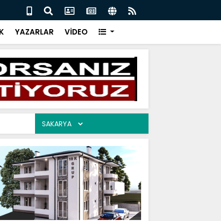
İR CEVAP 06.08.2026
ARAM
K
YAZARLAR
VİDEO