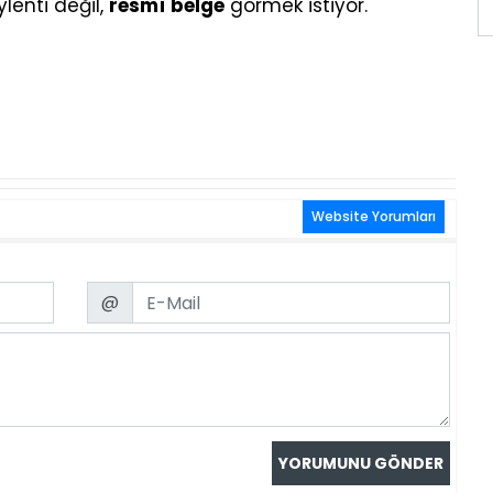
lenti değil,
resmî belge
görmek istiyor.
Website Yorumları
Email
@