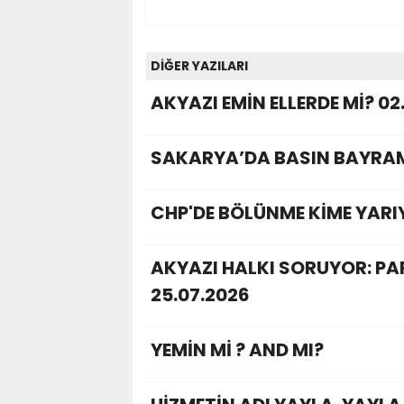
DİĞER YAZILARI
AKYAZI EMİN ELLERDE Mİ? 02
SAKARYA’DA BASIN BAYRAM
CHP'DE BÖLÜNME KİME YARI
AKYAZI HALKI SORUYOR: P
25.07.2026
YEMİN Mİ ? AND MI?