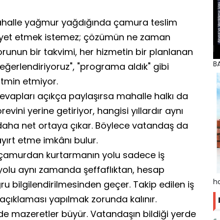
 mahalle yağmur yağdığında çamura teslim
âyet etmek istemez; çözümün ne zaman
orunun bir takvimi, her hizmetin bir planlanan
BA
 "değerlendiriyoruz", "programa aldık" gibi
atmin etmiyor.
 cevapları açıkça paylaşırsa mahalle halkı da
vini yerine getiriyor, hangisi yıllardır aynı
 daha net ortaya çıkar. Böylece vatandaş da
yırt etme imkânı bulur.
i çamurdan kurtarmanın yolu sadece iş
olu aynı zamanda şeffaflıktan, hesap
ha
ru bilgilendirilmesinden geçer. Takip edilen iş
açıklaması yapılmak zorunda kalınır.
e mazeretler büyür. Vatandaşın bildiği yerde