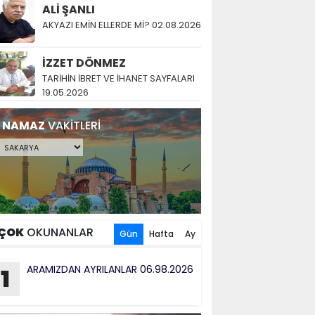
ALİ ŞANLI
AKYAZI EMİN ELLERDE Mİ? 02.08.2026
İZZET DÖNMEZ
TARİHİN İBRET VE İHANET SAYFALARI
19.05.2026
NAMAZ
VAKİTLERİ
ÇOK
OKUNANLAR
Gün
Hafta
Ay
ARAMIZDAN AYRILANLAR 06.98.2026
1