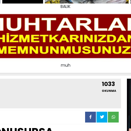
BALIK
muh
1033
OKUNMA