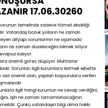
ONUŞURSA
ZANIR 17.06.30260
sorunun temelinde sadece hizmet eksikliği
D
tadır. Vatandaş bozuk yolların ne zaman
kleyen altyapı sorunlarının ne aşamada
arın ne zaman düzeleceğini bilmek istiyor.
vapsız kalıyor.
ara önemli görev düşüyor. Muhtarlar
dır. Sorunları ilgili kurumlara iletmek elbette
k asıl önemli olan, yapılan başvurulara verilen
şmalarıdır.
10
runlarla ilgili hangi kurumun ne cevap verdiğini,
dığını, işin ne zaman tamamlanacağının
melidir. Çünkü vatandaşın bilgi alma hakkı