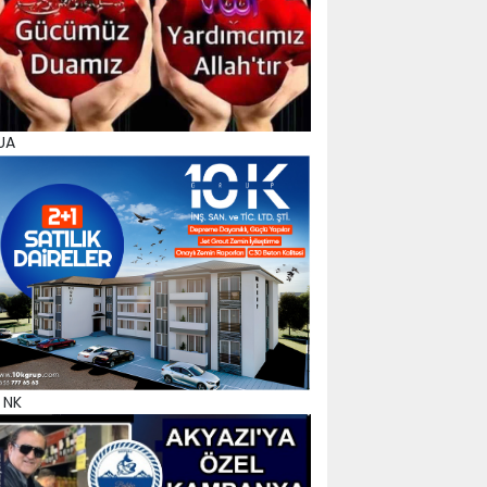
UA
 NK