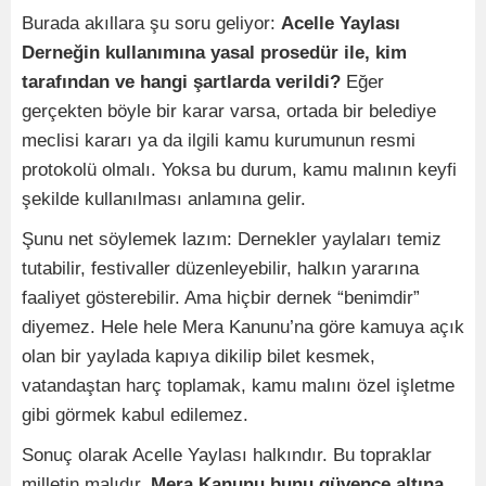
Burada akıllara şu soru geliyor:
Acelle Yaylası
Derneğin kullanımına yasal prosedür ile, kim
tarafından ve hangi şartlarda verildi?
Eğer
gerçekten böyle bir karar varsa, ortada bir belediye
meclisi kararı ya da ilgili kamu kurumunun resmi
protokolü olmalı. Yoksa bu durum, kamu malının keyfi
şekilde kullanılması anlamına gelir.
Şunu net söylemek lazım: Dernekler yaylaları temiz
tutabilir, festivaller düzenleyebilir, halkın yararına
faaliyet gösterebilir. Ama hiçbir dernek “benimdir”
diyemez. Hele hele Mera Kanunu’na göre kamuya açık
olan bir yaylada kapıya dikilip bilet kesmek,
vatandaştan harç toplamak, kamu malını özel işletme
gibi görmek kabul edilemez.
Sonuç olarak Acelle Yaylası halkındır. Bu topraklar
milletin malıdır.
Mera Kanunu bunu güvence altına