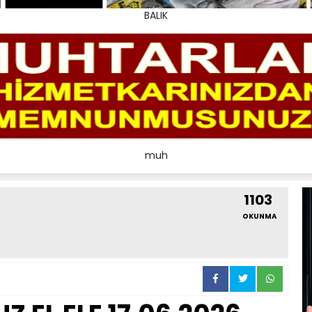
BALIK
muh
1103
OKUNMA