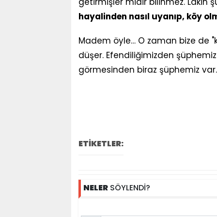
getirmişler midir bilinmez. Lakin ş
hayalinden nasıl uyanıp, köy ol
Madem öyle… O zaman bize de "köy
düşer. Efendiliğimizden şüphemiz 
görmesinden biraz şüphemiz var.
ETİKETLER:
NELER
SÖYLENDİ?