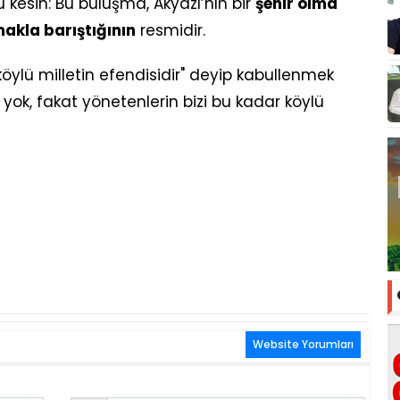
u kesin: Bu buluşma, Akyazı’nın bir
şehir olma
makla barıştığının
resmidir.
lü milletin efendisidir" deyip kabullenmek
yok, fakat yönetenlerin bizi bu kadar köylü
Website Yorumları