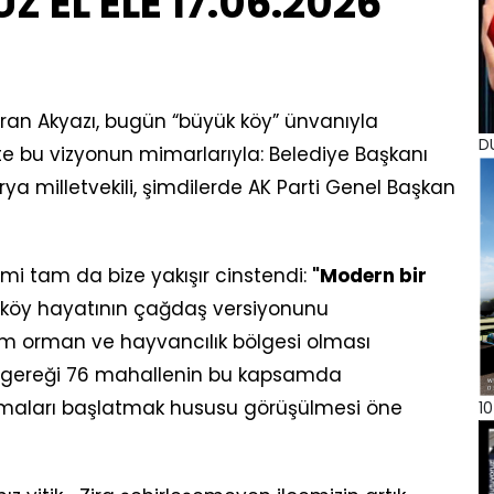
 EL ELE 17.06.2026
uran Akyazı, bugün “büyük köy” ünvanıyla
D
te bu vizyonun mimarlarıyla: Belediye Başkanı
ya milletvekili, şimdilerde AK Parti Genel Başkan
mi tam da bize yakışır cinstendi:
"Modern bir
ip köy hayatının çağdaş versiyonunu
arım orman ve hayvancılık bölgesi olması
u gereği 76 mahallenin bu kapsamda
ışmaları başlatmak hususu görüşülmesi öne
10