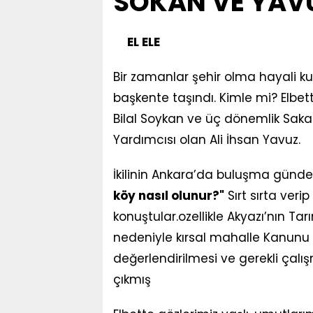
SOKAN VE YAVUZ
EL ELE
Bir zamanlar şehir olma hayali k
başkente taşındı. Kimle mi? Elbet
Bilal Soykan ve üç dönemlik Sakar
Yardımcısı olan Ali İhsan Yavuz.
İkilinin Ankara’da buluşma günde
köy nasıl olunur?"
Sırt sırta ver
konuştular.ozellikle Akyazı’nın T
nedeniyle kırsal mahalle Kanun
değerlendirilmesi ve gerekli çal
çıkmış