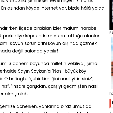
mız yitik… Zira şehirleşemeyen ilçemizin artık
 En azından köyde internet var, bizde hâlâ yolda
ndırırken ilçede bırakılan izler malum: harabe
BA
uk parkı diye köpeklerin mesken tuttuğu alanlar
 gam! Köyün sorunlarını köyün dışında çözmek
hada değil, salonda yapılır!
m. 3 dönem boyunca milletin vekiliydi, şimdi
Herhalde Sayın Soykan’a "Nasıl büyük köy
. O brifingte “şehir kimliğini nasıl yitirirsiniz”,
rsınız”, “insanı çarşıdan, çarşıyı geçmişten nasıl
ha
er almış olabilir.
çemize dönerken, yanlarına biraz umut da