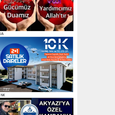
UA
 NK