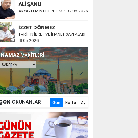
ALİ ŞANLI
AKYAZI EMİN ELLERDE Mİ? 02.08.2026
İZZET DÖNMEZ
TARİHİN İBRET VE İHANET SAYFALARI
19.05.2026
NAMAZ
VAKİTLERİ
ÇOK
OKUNANLAR
Gün
Hafta
Ay