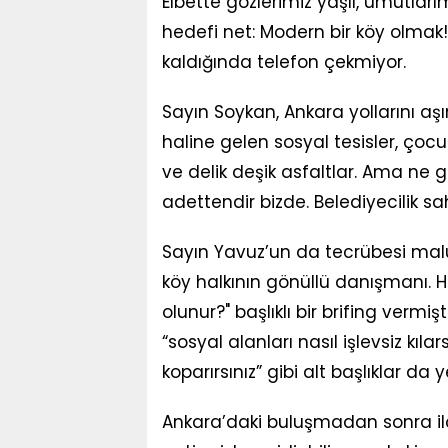
Elbette gözlerimiz yaşlı, umutları
hedefi net: Modern bir köy olmak!
kaldığında telefon çekmiyor.
Sayın Soykan, Ankara yollarını aşı
haline gelen sosyal tesisler, çoc
ve delik deşik asfaltlar. Ama ne
adettendir bizde. Belediyecilik sa
Sayın Yavuz’un da tecrübesi malu
köy halkının gönüllü danışmanı. 
olunur?" başlıklı bir brifing vermiştir
“sosyal alanları nasıl işlevsiz kıla
koparırsınız” gibi alt başlıklar da y
Ankara’daki buluşmadan sonra il