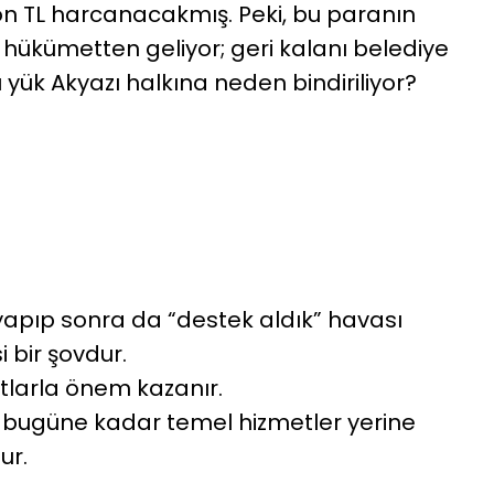
yon TL harcanacakmış. Peki, bu paranın
hükümetten geliyor; geri kalanı belediye
yük Akyazı halkına neden bindiriliyor?
yapıp sonra da “destek aldık” havası
 bir şovdur.
atlarla önem kazanır.
e bugüne kadar temel hizmetler yerine
ur.