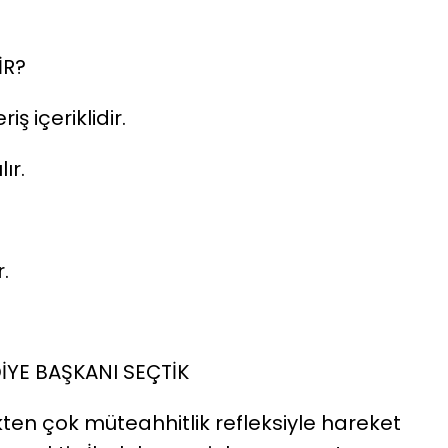
İR?
ş içeriklidir.
ır.
.
DİYE BAŞKANI SEÇTİK
ikten çok müteahhitlik refleksiyle hareket