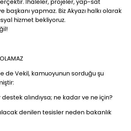
erçektir. İhaleler, projeler, yap-sat
ye başkanı yapmaz. Biz Akyazı halkı olarak
osyal hizmet bekliyoruz.
il!
 OLAMAZ
e de Vekil, kamuoyunun sorduğu şu
ştir:
 destek alındıysa; ne kadar ve ne için?
ılacak denilen tesisler neden bakanlık