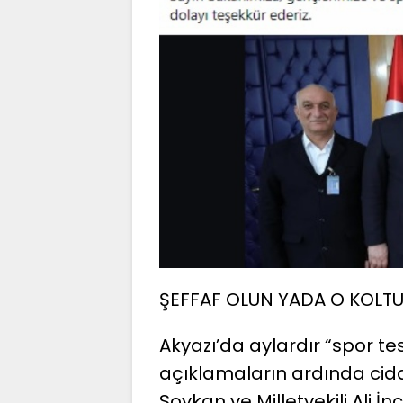
ŞEFFAF OLUN YADA O KOLTU
Akyazı’da aylardır “spor tes
açıklamaların ardında cidd
Soykan ve Milletvekili Ali İ