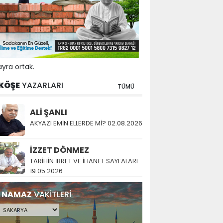
yra ortak.
KÖŞE
YAZARLARI
TÜMÜ
ALİ ŞANLI
AKYAZI EMİN ELLERDE Mİ? 02.08.2026
İZZET DÖNMEZ
TARİHİN İBRET VE İHANET SAYFALARI
19.05.2026
NAMAZ
VAKİTLERİ