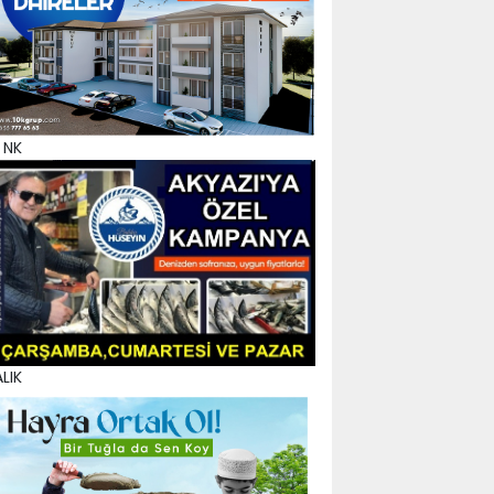
 NK
LIK