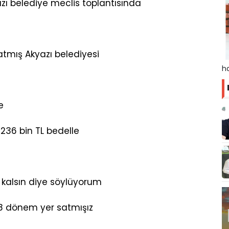
zı belediye meclis toplantısında
mış Akyazı belediyesi
ha
e
236 bin TL bedelle
kalsın diye söylüyorum
78 dönem yer satmışız