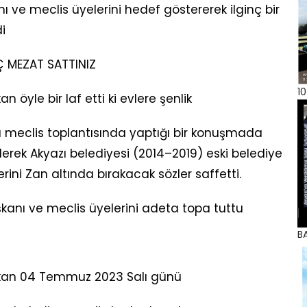
 ve meclis üyelerini hedef göstererek ilginç bir
i
Ç MEZAT SATTINIZ
10
n öyle bir laf etti ki evlere şenlik
meclis toplantısında yaptığı bir konuşmada
derek Akyazı belediyesi (2014–2019) eski belediye
rini Zan altında bırakacak sözler saffetti.
aşkanı ve meclis üyelerini adeta topa tuttu
BA
oykan 04 Temmuz 2023 Salı günü