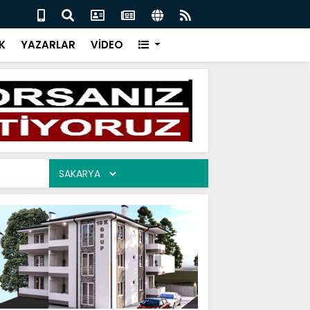
İR CEVAP 06.08.2026
ARAM
K
YAZARLAR
VİDEO