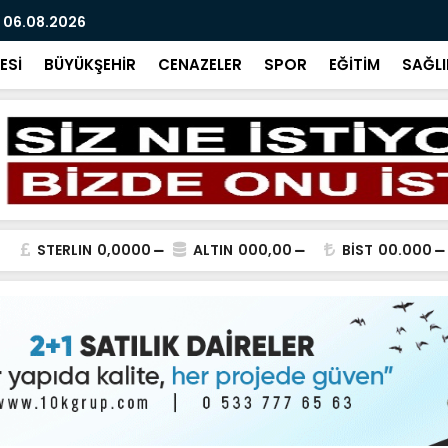
 06.08.2026
BİR SORU B
ESİ
BÜYÜKŞEHİR
CENAZELER
SPOR
EĞİTİM
SAĞLI
STERLIN
0,0000
ALTIN
000,00
BİST
00.000