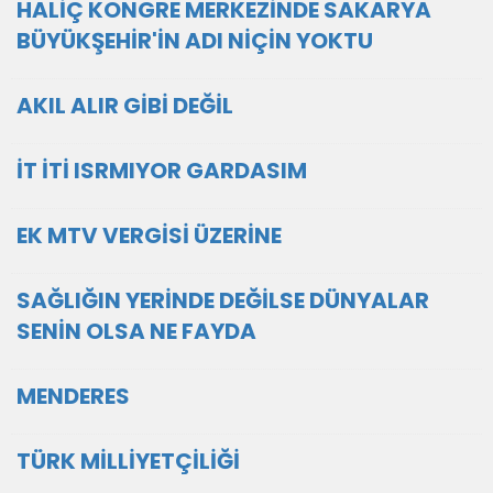
HALİÇ KONGRE MERKEZİNDE SAKARYA
BÜYÜKŞEHİR'İN ADI NİÇİN YOKTU
AKIL ALIR GİBİ DEĞİL
İT İTİ ISRMIYOR GARDASIM
EK MTV VERGİSİ ÜZERİNE
SAĞLIĞIN YERİNDE DEĞİLSE DÜNYALAR
SENİN OLSA NE FAYDA
MENDERES
TÜRK MİLLİYETÇİLİĞİ