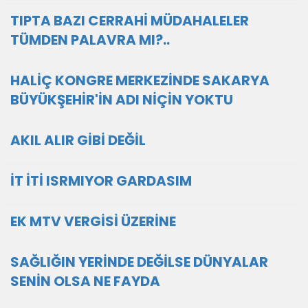
TIPTA BAZI CERRAHİ MÜDAHALELER
TÜMDEN PALAVRA MI?..
HALİÇ KONGRE MERKEZİNDE SAKARYA
BÜYÜKŞEHİR'İN ADI NİÇİN YOKTU
AKIL ALIR GİBİ DEĞİL
İT İTİ ISRMIYOR GARDASIM
EK MTV VERGİSİ ÜZERİNE
SAĞLIĞIN YERİNDE DEĞİLSE DÜNYALAR
SENİN OLSA NE FAYDA