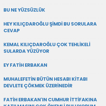
BU NE YÜZSÜZLÜK
HEY KILIÇDAROĞLU ŞİMDİ BU SORULARA
CEVAP
KEMAL KILIÇDAROĞLU ÇOK TEHLİKELİ
SULARDA YÜZÜYOR
EY FATİH ERBAKAN
MUHALEFETİN BÜTÜN HESABI KİTABI
DEVLETE ÇÖKMEK ÜZERİNEDİR
FATİH ERBAKAN'IN CUMHUR İTTİFAKINA