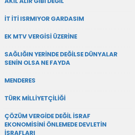
AKIL ALIR GİBİ DEĞİL
İT İTİ ISRMIYOR GARDASIM
EK MTV VERGİSİ ÜZERİNE
SAĞLIĞIN YERİNDE DEĞİLSE DÜNYALAR
SENİN OLSA NE FAYDA
MENDERES
TÜRK MİLLİYETÇİLİĞİ
ÇÖZÜM VERGİDE DEĞİL İSRAF
EKONOMİSİNİ ÖNLEMEDE DEVLETİN
İSRAFLARI