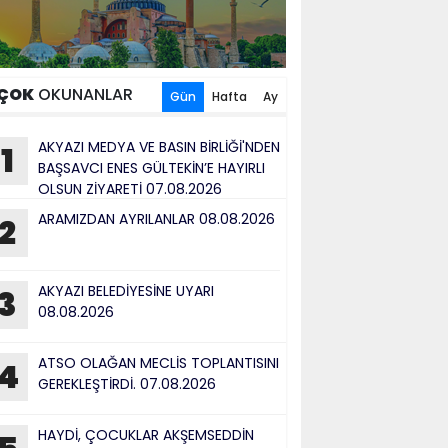
ÇOK
OKUNANLAR
Gün
Hafta
Ay
AKYAZI MEDYA VE BASIN BİRLİĞİ'NDEN
1
BAŞSAVCI ENES GÜLTEKİN’E HAYIRLI
OLSUN ZİYARETİ 07.08.2026
ARAMIZDAN AYRILANLAR 08.08.2026
2
AKYAZI BELEDİYESİNE UYARI
3
08.08.2026
ATSO OLAĞAN MECLİS TOPLANTISINI
4
GEREKLEŞTİRDİ. 07.08.2026
HAYDİ, ÇOCUKLAR AKŞEMSEDDİN