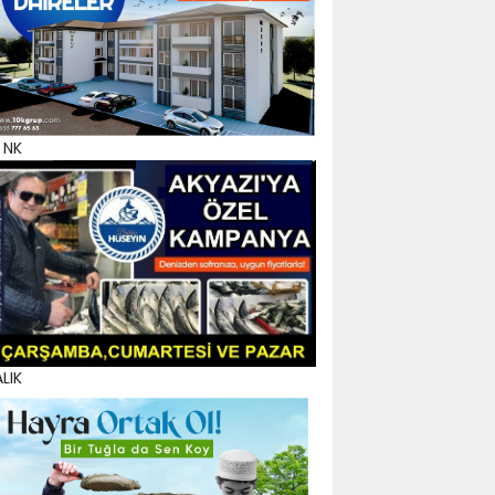
 NK
LIK