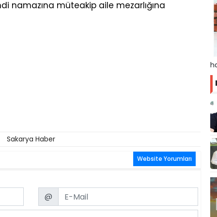
indi namazına müteakip aile mezarlığına
ha
Sakarya Haber
Website Yorumları
Email
@