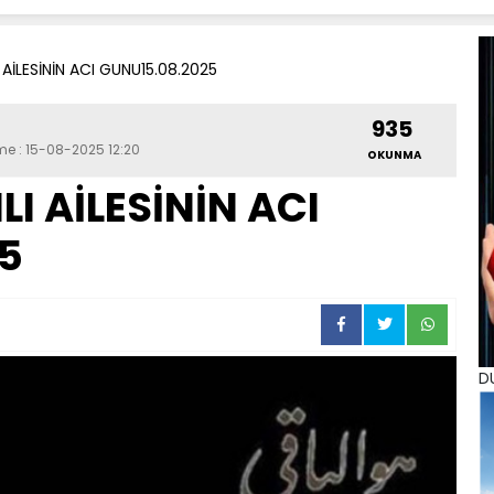
 AİLESİNİN ACI GUNU15.08.2025
935
me : 15-08-2025 12:20
OKUNMA
I AİLESİNİN ACI
5
D