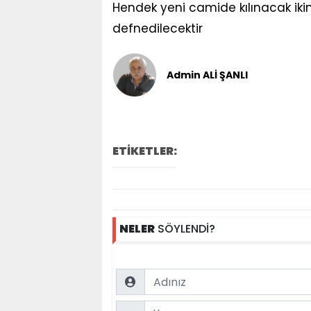
Hendek yeni camide kılınacak ik
defnedilecektir
Admin ALİ ŞANLI
ETİKETLER:
NELER
SÖYLENDİ?
Name
Comment