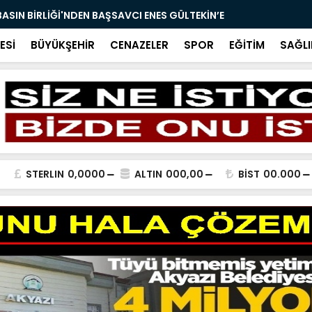
ASIN BİRLİĞİ'NDEN BAŞSAVCI ENES GÜLTEKİN’E
BAYRAKTAR
ARETİ 07.08.2026
ESİ
BÜYÜKŞEHİR
CENAZELER
SPOR
EĞİTİM
SAĞLI
STERLIN
0,0000
ALTIN
000,00
BİST
00.000