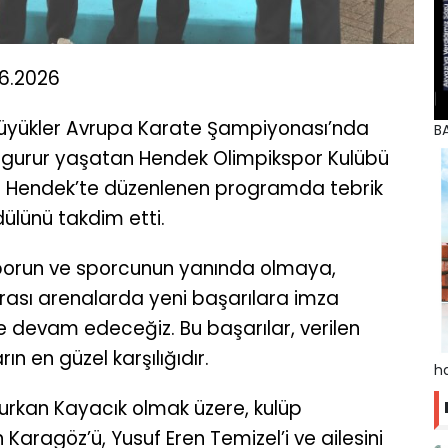
06.2026
61. Büyükler Avrupa Karate Şampiyonası’nda
BA
ir gurur yaşatan Hendek Olimpikspor Kulübü
i Hendek’te düzenlenen programda tebrik
dülünü takdim etti.
sporun ve sporcunun yanında olmaya,
arası arenalarda yeni başarılara imza
 devam edeceğiz. Bu başarılar, verilen
ın en güzel karşılığıdır.
ha
Nurkan Kayacık olmak üzere, kulüp
 Karagöz’ü, Yusuf Eren Temizel’i ve ailesini