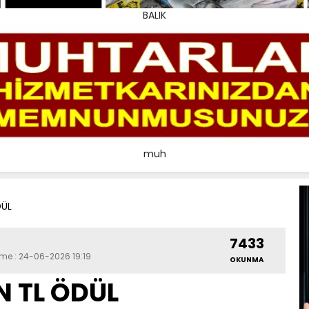
BALIK
muh
DÜL
7433
eme : 24-06-2026 19:19
OKUNMA
İN TL ÖDÜL