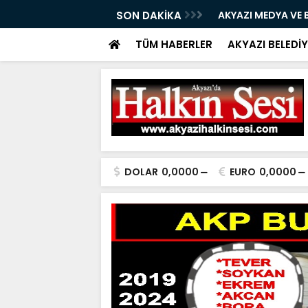
08.08.2026
SON DAKİKA
AKYAZI MEDYA VE B
HAYIRLI OLSUN ZİY
TÜM HABERLER
AKYAZI BELEDİY
DOLAR
0,0000
EURO
0,0000