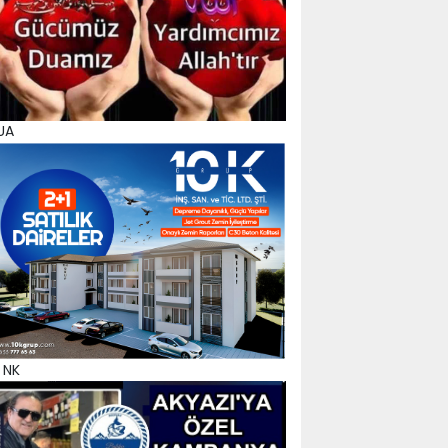
UA
 NK