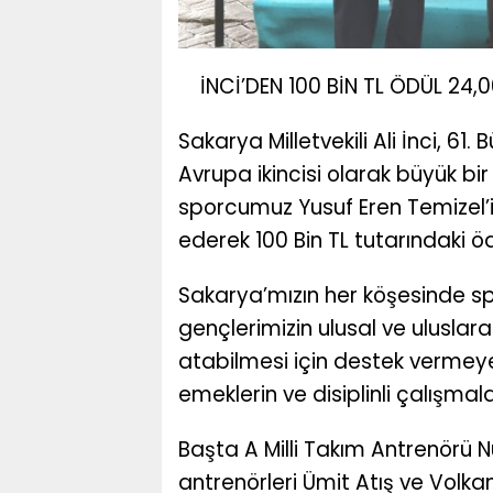
İNCİ’DEN 100 BİN TL ÖDÜL 24,
Sakarya Milletvekili Ali İnci, 
Avrupa ikincisi olarak büyük b
sporcumuz Yusuf Eren Temizel’
ederek 100 Bin TL tutarındaki ö
Sakarya’mızın her köşesinde 
gençlerimizin ulusal ve uluslar
atabilmesi için destek vermeye
emeklerin ve disiplinli çalışmalar
Başta A Milli Takım Antrenörü 
antrenörleri Ümit Atış ve Volkan