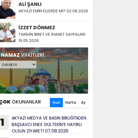
ALİ ŞANLI
AKYAZI EMİN ELLERDE Mİ? 02.08.2026
İZZET DÖNMEZ
TARİHİN İBRET VE İHANET SAYFALARI
19.05.2026
NAMAZ
VAKİTLERİ
ÇOK
OKUNANLAR
Gün
Hafta
Ay
AKYAZI MEDYA VE BASIN BİRLİĞİ'NDEN
1
BAŞSAVCI ENES GÜLTEKİN’E HAYIRLI
OLSUN ZİYARETİ 07.08.2026