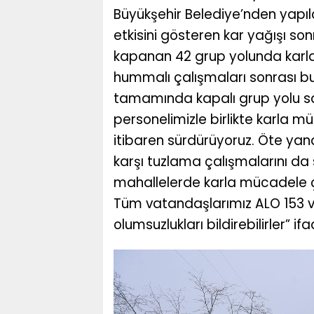
Büyükşehir Belediye’nden yapı
etkisini gösteren kar yağışı so
kapanan 42 grup yolunda karla
hummalı çalışmaları sonrası bug
tamamında kapalı grup yolu say
personelimizle birlikte karla 
itibaren sürdürüyoruz. Öte ya
karşı tuzlama çalışmalarını da 
mahallelerde karla mücadele ça
Tüm vatandaşlarımız ALO 153 v
olumsuzlukları bildirebilirler” ifa