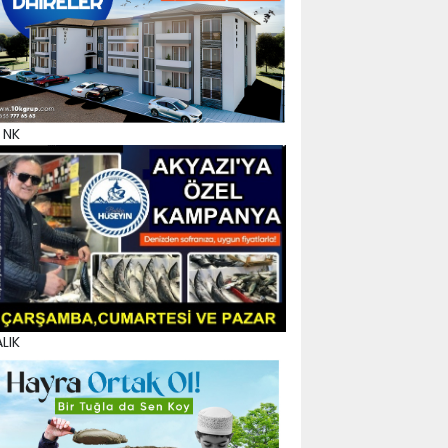
 NK
LIK