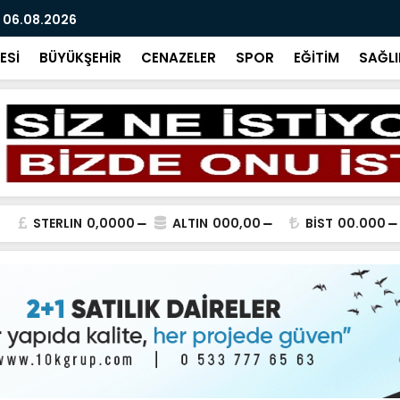
 06.08.2026
BİR SORU B
ESİ
BÜYÜKŞEHİR
CENAZELER
SPOR
EĞİTİM
SAĞLI
STERLIN
0,0000
ALTIN
000,00
BİST
00.000