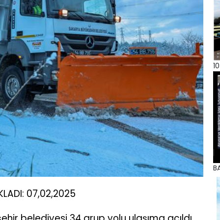
10
BA
LADI: 07,02,2025
hir belediyesi 34 grup yolu ulaşıma açıldı