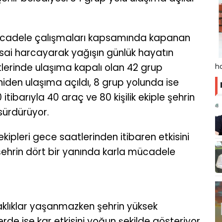
mücadele çalışmaları kapsamında kapanan
esai harcayarak yağışın günlük hayatın
tlerinde ulaşıma kapalı olan 42 grup
ha
iden ulaşıma açıldı, 8 grup yolunda ise
tibarıyla 40 araç ve 80 kişilik ekiple şehrin
sürdürüyor.
kipleri gece saatlerinden itibaren etkisini
 şehrin dört bir yanında karla mücadele
aklıklar yaşanmazken şehrin yüksek
de ise kar etkisini yoğun şekilde gösteriyor.