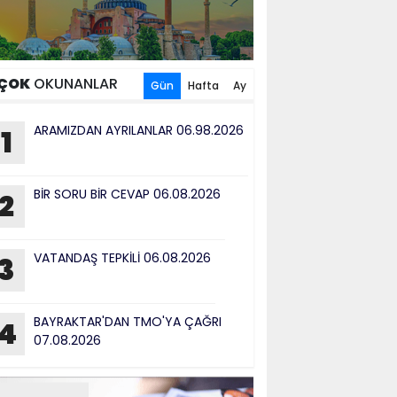
ÇOK
OKUNANLAR
Gün
Hafta
Ay
ARAMIZDAN AYRILANLAR 06.98.2026
1
BİR SORU BİR CEVAP 06.08.2026
2
VATANDAŞ TEPKİLİ 06.08.2026
3
BAYRAKTAR'DAN TMO'YA ÇAĞRI
4
07.08.2026