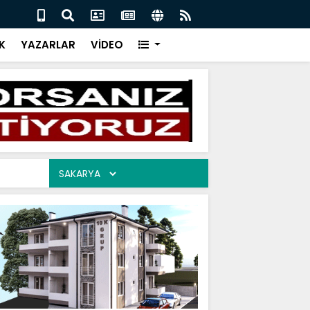
İR CEVAP 06.08.2026
ARAM
K
YAZARLAR
VİDEO