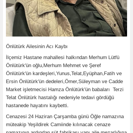
Önlütürk Ailesinin Acı Kaybı
İlçemiz Hastane mahallesi halkından Merhum Lütfü
Önlütürk'ün oğlu,Merhum Mehmet ve Şeref
Önlütürk'ün kardeşleri,Yunus,Telat,Eyüphan,Fatih ve
Ersin Önlütürk'ün dedeleri,Ömer,Süleyman ve Cadde
Market işletmecisi Hamza Önlütürk'ün babaları Terzi
Telat Önlütürk hastalığı nedeniyle tedavi gördüğü
hastanede hayatını kaybetti.
Cenazesi 24 Haziran Çarşamba günü Öğle namazına
müteakip Yeşildirek Camiinde kılınacak cenaze
namazının ardından süt fabrikası yanı aile mezarlığına