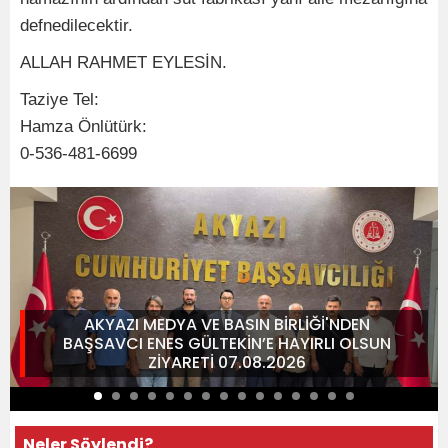
defnedilecektir.
ALLAH RAHMET EYLESİN.
Taziye Tel:
Hamza Önlütürk:
0-536-481-6699
AKYAZI MEDYA VE BASIN BİRLİĞİ'NDEN
BAŞSAVCI ENES GÜLTEKİN’E HAYIRLI OLSUN
ZİYARETİ 07.08.2026
Neler Söylendi?