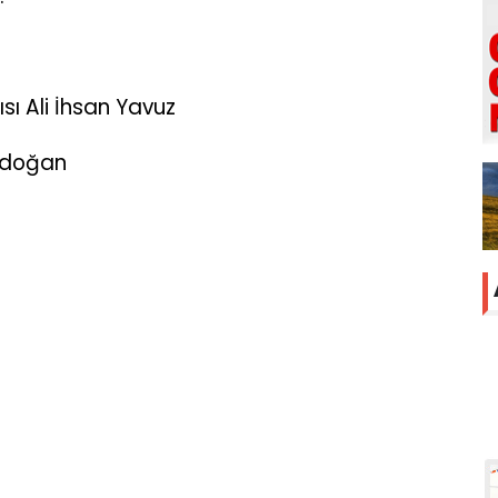
sı Ali İhsan Yavuz
rdoğan