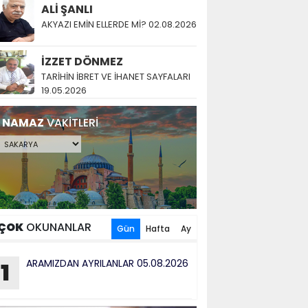
ALİ ŞANLI
AKYAZI EMİN ELLERDE Mİ? 02.08.2026
İZZET DÖNMEZ
TARİHİN İBRET VE İHANET SAYFALARI
19.05.2026
NAMAZ
VAKİTLERİ
ÇOK
OKUNANLAR
Gün
Hafta
Ay
ARAMIZDAN AYRILANLAR 05.08.2026
1