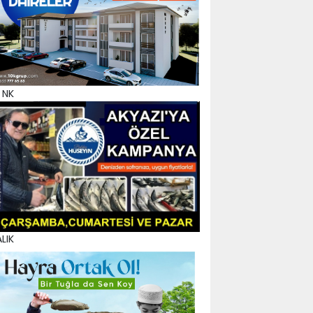
 NK
LIK