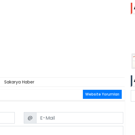
Sakarya Haber
Website Yorumları
Email
@