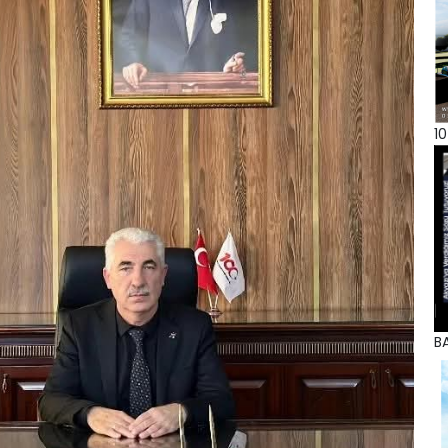
10
BA