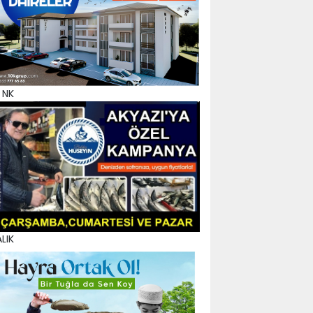
 NK
LIK