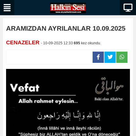
ARAMIZDAN AYRILANLAR 10.09.2025
CENAZELER
- 10-09-2025 12:33
695
kez okundu.