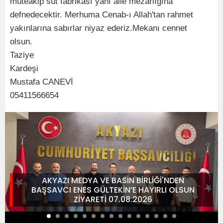
müteakip süt fabrikası yanı aile mezarlığına
defnedecektir. Merhuma Cenab-ı Allah'tan rahmet
yakınlarına sabırlar niyaz ederiz.Mekanı cennet
olsun.
Taziye
Kardeşi
Mustafa CANEVİ
05411566654
AKYAZI MEDYA VE BASIN BİRLİĞİ'NDEN
BAŞSAVCI ENES GÜLTEKİN’E HAYIRLI OLSUN
ZİYARETİ 07.08.2026