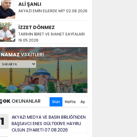
ALİ ŞANLI
AKYAZI EMİN ELLERDE Mİ? 02.08.2026
İZZET DÖNMEZ
TARİHİN İBRET VE İHANET SAYFALARI
19.05.2026
NAMAZ
VAKİTLERİ
ÇOK
OKUNANLAR
Gün
Hafta
Ay
AKYAZI MEDYA VE BASIN BİRLİĞİ'NDEN
1
BAŞSAVCI ENES GÜLTEKİN’E HAYIRLI
OLSUN ZİYARETİ 07.08.2026