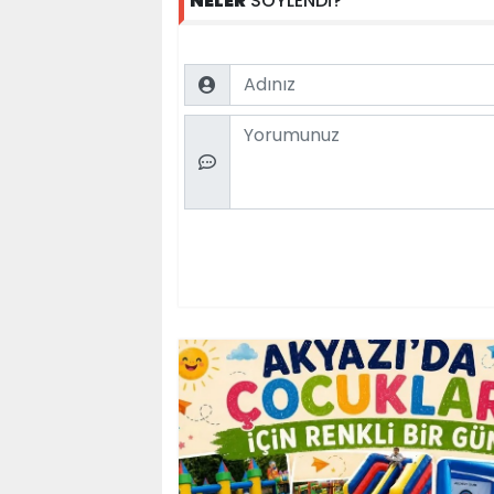
NELER
SÖYLENDİ?
Name
Comment