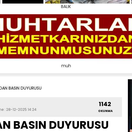
BALIK
muh
DAN BASIN DUYURUSU
1142
me : 28-12-2025 14:24
OKUNMA
AN BASIN DUYURUSU