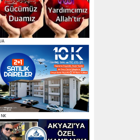
UA
 NK