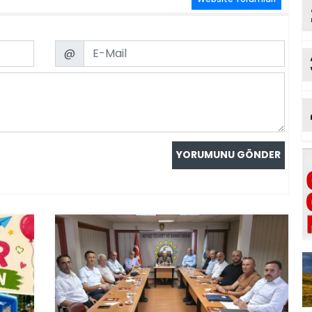
Email
@