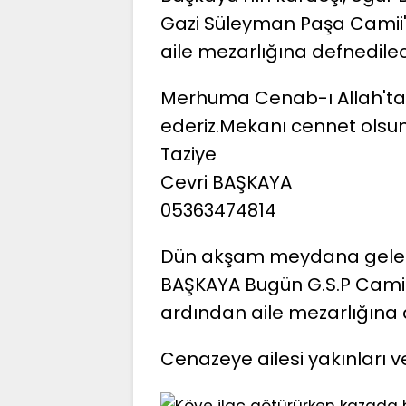
Gazi Süleyman Paşa Camii'
aile mezarlığına defnedilec
Merhuma Cenab-ı Allah'tan
ederiz.Mekanı cennet olsun
Taziye
Cevri BAŞKAYA
05363474814
Dün akşam meydana gelen
BAŞKAYA Bugün G.S.P Camii
ardından aile mezarlığına d
Cenazeye ailesi yakınları v