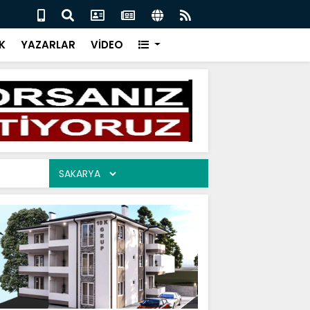
İR CEVAP 06.08.2026
ARAM
K
YAZARLAR
VİDEO