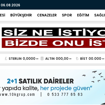
 06.08.2026
BİR SORU B
ESİ
BÜYÜKŞEHİR
CENAZELER
SPOR
EĞİTİM
SAĞLI
STERLIN
0,0000
ALTIN
000,00
BİST
00.000