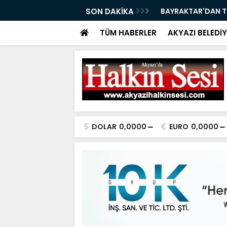
İRLİĞİ'NDEN BAŞSAVCI ENES GÜLTEKİN’E
SON DAKİKA
BAYRAKTAR'DAN T
07.08.2026
TÜM HABERLER
AKYAZI BELEDİY
DOLAR
0,0000
EURO
0,0000