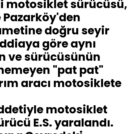
mli motosiklet sürücüsü,
e Pazarköy'den
ametine doğru seyir
iddiaya göre aynı
en ve sürücüsünün
enemeyen "pat pat"
arım aracı motosiklete
detiyle motosiklet
rücü E.S. yaralandı.