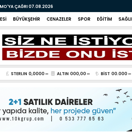
MO'YA ÇAĞRI 07.08.2026
VATANDAŞ T
ESİ
BÜYÜKŞEHİR
CENAZELER
SPOR
EĞİTİM
SAĞLI
STERLIN
0,0000
ALTIN
000,00
BİST
00.000