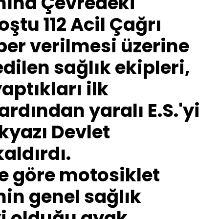
ımına Çevredeki
ştu 112 Acil Çağrı
er verilmesi üzerine
dilen sağlık ekipleri,
aptıkları ilk
rdından yaralı E.S.'yi
yazı Devlet
aldırdı.
re göre motosiklet
nin genel sağlık
i olduğu ayak