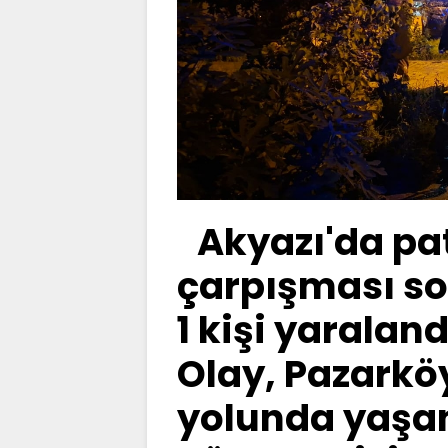
Akyazı'da pat
çarpışması s
1 kişi yaraland
Olay, Pazarkö
yolunda yaşand