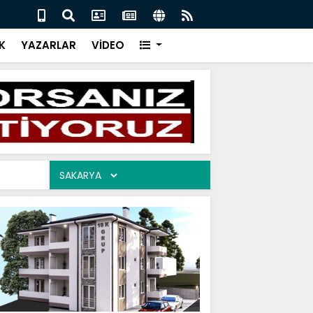
EPKİLİ 06.08.2026
BİR 
K
YAZARLAR
VİDEO