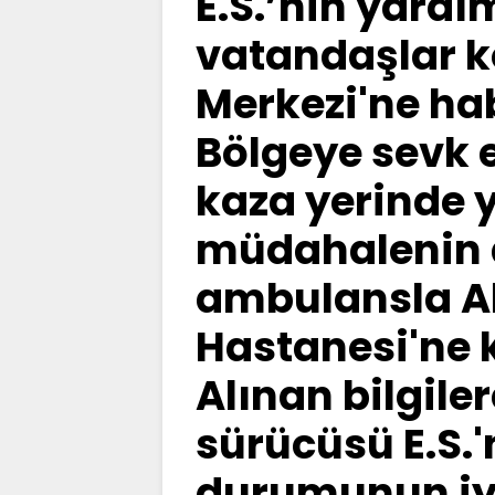
E.S.’nin yard
vatandaşlar ko
Merkezi'ne hab
Bölgeye sevk e
kaza yerinde y
müdahalenin a
ambulansla Ak
Hastanesi'ne k
Alınan bilgile
sürücüsü E.S.'
durumunun iy