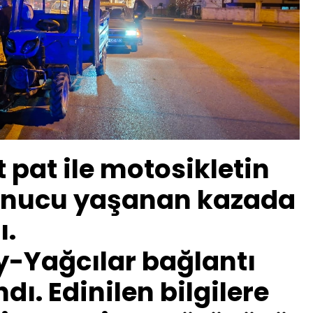
 pat ile motosikletin
onucu yaşanan kazada
ı.
y-Yağcılar bağlantı
ı. Edinilen bilgilere