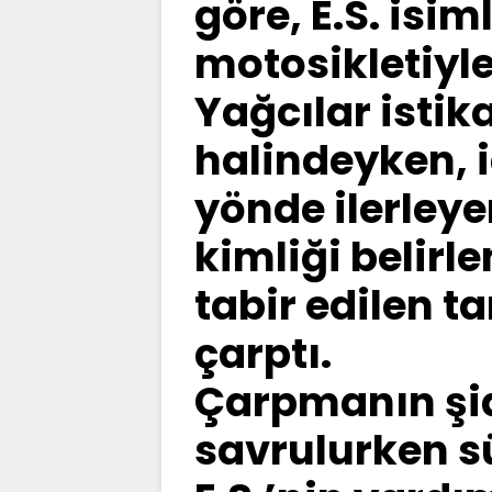
göre, E.S. isi
motosikletiyl
Yağcılar istik
halindeyken, 
yönde ilerley
kimliği belirl
tabir edilen t
çarptı.
Çarpmanın şid
savrulurken sü