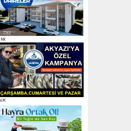
 NK
LIK