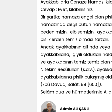
Ayakkabılarla Cenaze Namazı kıla
Cevap : Evet, kılabilirsiniz.
Bir şartla; namaza engel olan pi
namazında değil bütün namazlar v
bedenimizin, elbisemizin, ayakk
pisliklerden temiz olması farzdır.
Ancak, ayakkabının altında veya 
ayakkabılarla, giyili oldukları ha
ve ayakkabının temiz temiz olan 
Nitekim Resûlullah (s.a.v.), ayak
ayakkabılarına pislik bulaşmış ol
(Ebû Dâvûd, Salât, 89 [650]).
Selâm dua ve hürmetlerimle Alla
Admin ALİ ŞANLI