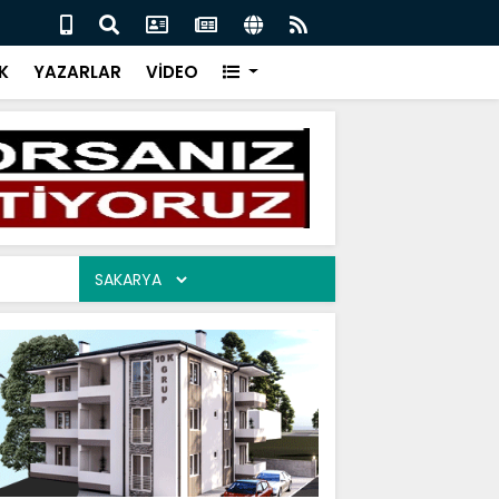
ŞEKKÜR PROGRAMI 05.08.2026
AĞUS
K
YAZARLAR
VİDEO