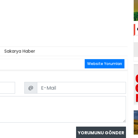
Sakarya Haber
Website Yorumları
Email
@