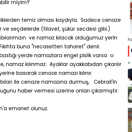
bilir miyim?
sliklerden temiz olması kaydıyla. Sadece cenaze
e seçdelerde (tilavet, şükür secdesi gibi.)
abılarımızın ve namaz kılacak olduğumuz yerin
ha
 Fıkıhta buna "necasetten taharet" denir.
bastığı yerde namazlara engel pislik varsa o
lde, namaz kılınmaz. Ayaklar ayakkabıdan çıkarılır
yerine basarak cenaze namazı kılınır.
kabıları ile cenaze namazına durmuş, Cebrail'in
duğunu haber vermesi üzerine onları çıkarmıştır.
h'a emanet olunuz.