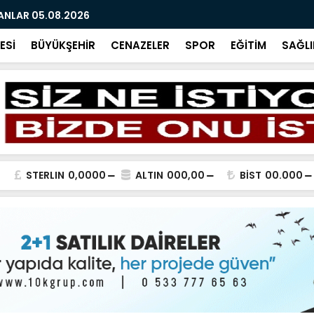
ANLAR 05.08.2026
VEDA VE TE
ESİ
BÜYÜKŞEHİR
CENAZELER
SPOR
EĞİTİM
SAĞLI
STERLIN
0,0000
ALTIN
000,00
BİST
00.000