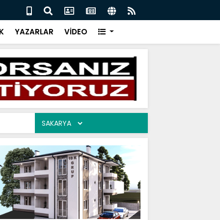
İR CEVAP 06.08.2026
ARAM
K
YAZARLAR
VİDEO