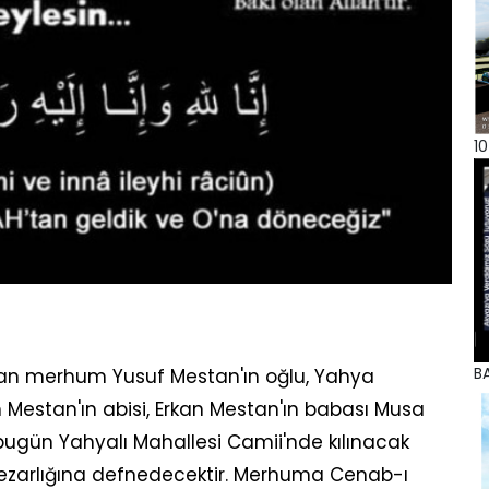
10
BA
ndan merhum Yusuf Mestan'ın oğlu, Yahya
Mestan'ın abisi, Erkan Mestan'ın babası Musa
bugün Yahyalı Mahallesi Camii'nde kılınacak
ezarlığına defnedecektir. Merhuma Cenab-ı