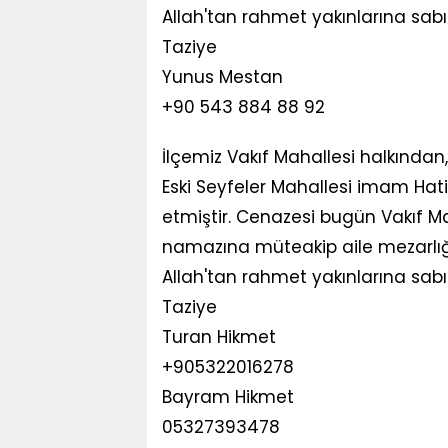
Allah'tan rahmet yakınlarına sabı
Taziye
Yunus Mestan
+90 543 884 88 92
İlçemiz Vakıf Mahallesi halkında
Eski Seyfeler Mahallesi imam Hat
etmiştir. Cenazesi bugün Vakıf M
namazına müteakip aile mezarlı
Allah'tan rahmet yakınlarına sabı
Taziye
Turan Hikmet
+905322016278
Bayram Hikmet
05327393478