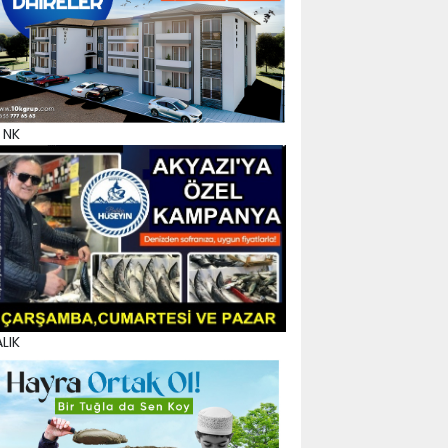
 NK
LIK