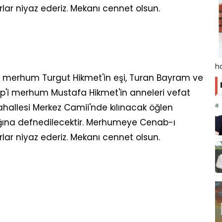
rlar niyaz ederiz. Mekanı cennet olsun.
ha
n, merhum Turgut Hikmet'in eşi, Turan Bayram ve
ip'i merhum Mustafa Hikmet'in anneleri vefat
ahallesi Merkez Camii'nde kılınacak öğlen
ğına defnedilecektir. Merhumeye Cenab-ı
rlar niyaz ederiz. Mekanı cennet olsun.