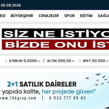
 06.08.2026
BİR SORU B
ESİ
BÜYÜKŞEHİR
CENAZELER
SPOR
EĞİTİM
SAĞLI
STERLIN
0,0000
ALTIN
000,00
BİST
00.000