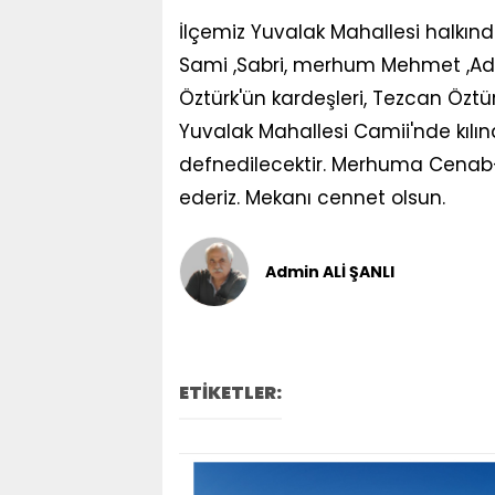
İlçemiz Yuvalak Mahallesi halkı
Sami ,Sabri, merhum Mehmet ,Adil
Öztürk'ün kardeşleri, Tezcan Öztü
Yuvalak Mahallesi Camii'nde kılı
defnedilecektir. Merhuma Cenab-ı
ederiz. Mekanı cennet olsun.
Admin ALİ ŞANLI
ETİKETLER: