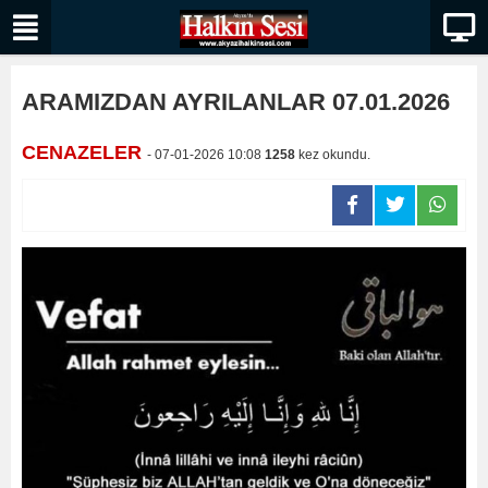
ARAMIZDAN AYRILANLAR 07.01.2026
CENAZELER
- 07-01-2026 10:08
1258
kez okundu.