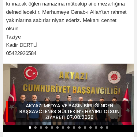
kılınacak öğlen namazına müteakip aile mezarlığına
defnedilecektir. Merhumeye Cenab-ı Allah'tan rahmet
yakınlarına sabırlar niyaz ederiz. Mekanı cennet
olsun.
Taziye
Kadir DERTLİ
05422926584
AKYAZI MEDYA VE BASIN BİRLİĞİ'NDEN
BAŞSAVCI ENES GÜLTEKİN’E HAYIRLI OLSUN
ZİYARETİ 07.08.2026